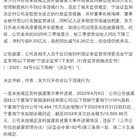
东方日升存在未按规定及时披露重大事件进展及内幕信息知情人登记
管理制度执行不到位等违规行为，违反了相关监管规定。宁波证监局
决定对公司采取责令改正的行政监管措施，并对董事长林海峰、董事
会秘书雪山行实施监管谈话，同时记入证券期货市场诚信档案。东方
日升表示将高度重视并全面整改，加强公司治理及信息披露规范。此
前，公司发布的2025年三季报显示，前三季度营业收入同比下降三
成，净利亏损9.33亿元，虽然同比减亏6.26亿元，但业绩仍然承压。
公告披露，公司及相关人员于近日收到中国证券监督管理委员会宁波
监管局(以下简称“宁波证监局”)下发的《行政监管措施决定书》
(〔2025〕34号)(以下简称“《决定书》”)。
决定书称，经查，东方日升存在以下违规行为:
一是未按规定及时披露重大事件进展。2022年6月8日，公司公告披露
拟转让宁夏旭宁新能源科技有限公司(以下简称宁夏旭宁)100%股权，
宁夏旭宁应付公司18,484.75万元款项预计于2022年8月31日前归还。
宁夏旭宁未如期全额归还，截至2024年末欠款余额为10,565.86万
元。公司未按规定及时披露前述重大事件进展情况，违反了《上市公
司信息披露管理办法》(证监会令第182号)第三条第一款、第二十五条
的规定。