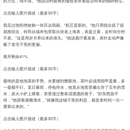
的方位，动不得。"他说话时眼角的皱纹里夹着金店特有的细碎粉尘。
点击输入图片描述（最多30字）
我见过他拒绝收购一块百达翡丽。"机芯是新的。"他只用指尖掂了掂
就推回去，转而从绒布包里取出块老上海表，表盘泛黄，走时却分秒
不差。"这是用岁月养出来的准头。"他说着拧紧发条，表针走动声像
极了老宅子里的更漏。
展开剩余41%
点击输入图片描述（最多30字）
最绝的是他泡茶的手势。水要烧到蟹眼泡，茶叶必须用指甲盖量，多
一毫都不行。某日暴雨，停电停水，他竟从地窖里搬出存了五年的雪
水，炭火小炉上煨着，茶香漫过整条湿漉漉的巷子。"好东西急不
得，"他望着屋檐滴水，"就像我这铺子里的利息，都是拿时间一分一
厘算出来的。"
点击输入图片描述（最多30字）