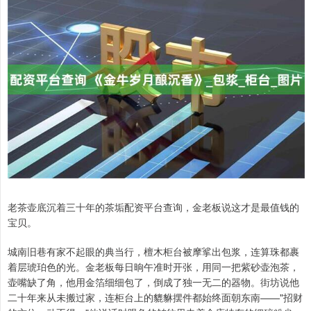
老茶壶底沉着三十年的茶垢配资平台查询，金老板说这才是最值钱的
宝贝。
城南旧巷有家不起眼的典当行，檀木柜台被摩挲出包浆，连算珠都裹
着层琥珀色的光。金老板每日晌午准时开张，用同一把紫砂壶泡茶，
壶嘴缺了角，他用金箔细细包了，倒成了独一无二的器物。街坊说他
二十年来从未搬过家，连柜台上的貔貅摆件都始终面朝东南——"招财