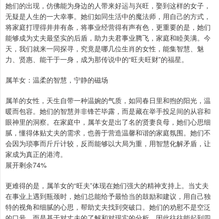
她们的出现，仿佛能为身边的人带来好运与兴旺，娶到这样的女子，
无疑是人生的一大幸事。她们如同生活中的魔法师，用自己的方式，
将家庭打理得井井有条，将事业经营得有声有色，更重要的是，她们
能够成为丈夫最坚实的后盾，助力夫君事业腾飞，家庭和睦美满。今
天，我们就来一同探寻，究竟是哪几位生肖的女性，能集智慧、魅
力、贤惠、能干于一身，成为那传说中的“旺夫旺财”的福星。
属羊女：温柔的智慧，宁静的磁场
属羊的女性，天生自带一种温婉的气质，如同春日里和煦的阳光，温
暖而包容。她们的智慧并非锋芒毕露，而是藏在举手投足间的从容和
眼神里的洞察。在家庭中，属羊女是出了名的贤妻良母，她们心思细
腻，懂得体贴丈夫的需求，也善于营造温馨和谐的家庭氛围。她们不
会因为琐事而斤斤计较，反而能够以大局为重，用智慧化解矛盾，让
家成为真正的港湾。
展开剩余74%
更难得的是，属羊女的“旺夫”体现在她们强大的精神支持上。当丈夫
在事业上遇到瓶颈时，她们总能给予最恰当的鼓励和建议，用自己独
特的视角和细腻的心思，帮助丈夫找到突破口。她们的劝慰不是空泛
的口号，而是基于对丈夫的了解和对现实的分析，因此往往能起到四