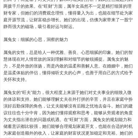
两拨千斤的效果。在“旺财”方面，属羊女虽然不一定是精打细算的理
财专家，但她们的消费观念理性，懂得量入为出，也能在细节处为家
庭开源节流，让财富稳步增长。她们的出现，仿佛为家带来了一股宁
静而强大的磁场，吸引着好运与财运。
属兔女：细腻的心思，洞察的魅力
属兔的女性，总是给人一种优雅、善良、心思细腻的印象。她们的智
慧体现在对人情世故的深刻理解和对细节的敏锐捕捉。属兔女的魅
力，不是外放的张扬，而是内敛的温柔和善解人意。在婚姻中，她们
是温柔体贴的伴侣，懂得倾听丈夫的心声，也善于用自己的方式给予
关怀和支持。
属兔女的“旺夫”能力，很大程度上来源于她们对丈夫事业的细致入微
的体谅和支持。她们能够理解丈夫在外打拼的辛苦，并且在家庭中扮
演好后勤保障的角色，让丈夫能够没有后顾之忧地去奋斗。她们的建
议往往也十分中肯，因为她们懂得观察和思考，能够从旁观者的角度
为丈夫指出潜在的问题或机遇。在“旺财”方面，属兔女的规划能力和
储蓄意识都比较强，她们能够合理规划家庭开支，也能在合适的时机
为家庭创造额外的收入，让家庭的财富状况更加稳定和充裕。她们的