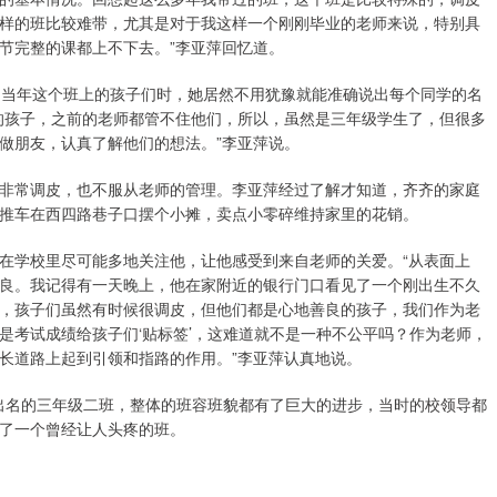
样的班比较难带，尤其是对于我这样一个刚刚毕业的老师来说，特别具
节完整的课都上不下去。”李亚萍回忆道。
当年这个班上的孩子们时，她居然不用犹豫就能准确说出每个同学的名
的孩子，之前的老师都管不住他们，所以，虽然是三年级学生了，但很多
做朋友，认真了解他们的想法。”李亚萍说。
常调皮，也不服从老师的管理。李亚萍经过了解才知道，齐齐的家庭
推车在西四路巷子口摆个小摊，卖点小零碎维持家里的花销。
学校里尽可能多地关注他，让他感受到来自老师的关爱。“从表面上
良。我记得有一天晚上，他在家附近的银行门口看见了一个刚出生不久
，孩子们虽然有时候很调皮，但他们都是心地善良的孩子，我们作为老
是考试成绩给孩子们‘贴标签’，这难道就不是一种不公平吗？作为老师，
长道路上起到引领和指路的作用。”李亚萍认真地说。
出名的三年级二班，整体的班容班貌都有了巨大的进步，当时的校领导都
了一个曾经让人头疼的班。