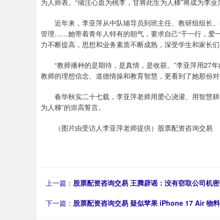
为人师表。“倾注心血为桃李，甘将此生为人梯”将成为李
近年来，李亚萍从中队辅导员到班主任、教研组组长、年
管理……她带着青年人特有的朝气，要求自己“干一行，爱
力不断提高，思想和业务素质不断成熟，深受学生和家长们
“教师播种的是期待，是真情，是收获。”李亚萍用27年
教师的理想信念、道德情操和教育智慧，更看到了她那份对
春华秋实二十七载，李亚萍老师用爱心浇灌、用智慧耕耘
为人梯”的崇高誓言。
（图片由受访人李亚萍老师提供）股票配资咨询交易
上一篇：
股票配资咨询交易 王腾辟谣：没有窃取公司机
下一篇：
股票配资咨询交易 疑似苹果 iPhone 17 Air 物料