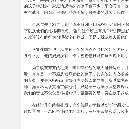
的孩子特别多，家庭情况特殊的孩子也不少，平心而论，这
有挑战性。因为班里捣乱的孩子多，最夸张的时候，我连一
虽然过去了27年，但当李亚萍和《阳光报》记者回忆起
字以及他们的性格和特点。“当时这个班上有几个特别调皮
人就连该有的行为习惯都没有养成。于是，我试着去跟他们
李亚萍回忆说，班里有一个名叫齐齐（化名）的男孩，非
条件不好，他的妈妈没有工作，爸爸也只能在每天晚上用小
为了改变齐齐的毛病，李亚萍和他的家人进行沟通，并在
看，齐齐是一个不服从老师管教的孩子，其实他的内心很善
的弃婴，便央求爸爸无论如何也要带回家养着。所以我觉得
师，如果不去认真地了解他们，只是单一地按照课堂表现或
我们的责任不仅仅是传授知识，更重要的是，要在孩子的成
在经过几年的相处后，这个曾经在学校以“难管”“调皮”
难以置信：一名刚毕业的年轻老师，竟然用智慧和爱心改变