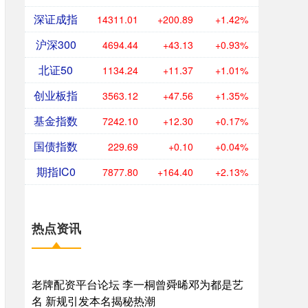
深证成指
14311.01
+200.89
+1.42%
沪深300
4694.44
+43.13
+0.93%
北证50
1134.24
+11.37
+1.01%
创业板指
3563.12
+47.56
+1.35%
基金指数
7242.10
+12.30
+0.17%
国债指数
229.69
+0.10
+0.04%
期指IC0
7877.80
+164.40
+2.13%
热点资讯
老牌配资平台论坛 李一桐曾舜晞邓为都是艺
名 新规引发本名揭秘热潮