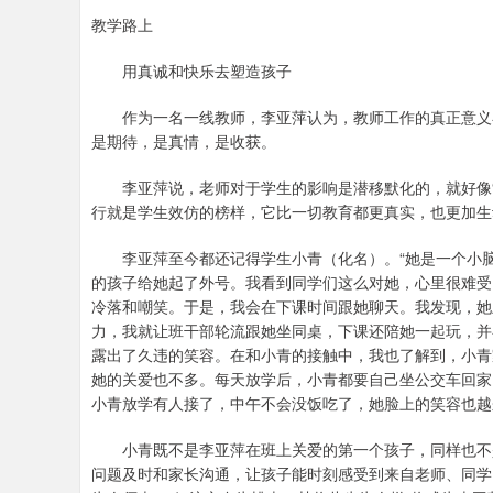
教学路上
用真诚和快乐去塑造孩子
作为一名一线教师，李亚萍认为，教师工作的真正意义在
是期待，是真情，是收获。
李亚萍说，老师对于学生的影响是潜移默化的，就好像“
行就是学生效仿的榜样，它比一切教育都更真实，也更加生
李亚萍至今都还记得学生小青（化名）。“她是一个小脑
的孩子给她起了外号。我看到同学们这么对她，心里很难受
冷落和嘲笑。于是，我会在下课时间跟她聊天。我发现，她
力，我就让班干部轮流跟她坐同桌，下课还陪她一起玩，并
露出了久违的笑容。在和小青的接触中，我也了解到，小青
她的关爱也不多。每天放学后，小青都要自己坐公交车回家
小青放学有人接了，中午不会没饭吃了，她脸上的笑容也越
小青既不是李亚萍在班上关爱的第一个孩子，同样也不是
问题及时和家长沟通，让孩子能时刻感受到来自老师、同学