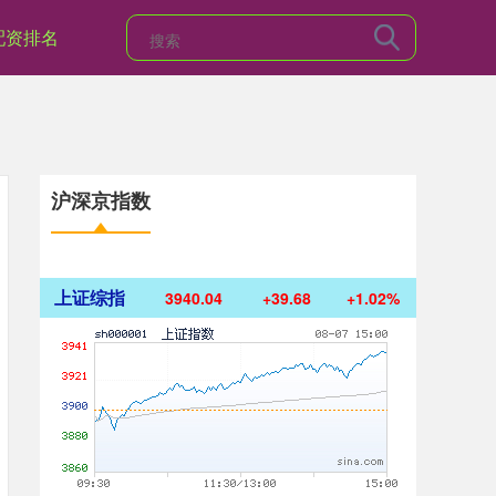
配资排名
沪深京指数
上证综指
3940.04
+39.68
+1.02%