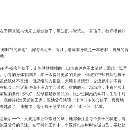
于用真诚与快乐去塑造孩子，用知识与智慧去丰富孩子。教师播种的
知时节的春雨”，润物细无声。所以，老师本身就是一本教材，自身的言
动。
有些残疾的孩子，走路跌跌撞撞的，口齿表达也不太清楚，因此，班里
。小青的身体有缺陷，本应该得到更多的关爱，但现实中却被其他孩子
虽然肢体不灵活，但思维能力很强，大脑非常清楚，交流起来并不费
在班会上告诉其他孩子应该学会温暖、帮助他人。渐渐地，小青的脸上
家里的条件很不好，父母都是收废品的，很少过问她的学习，生活中对
。我便连续3天送她回家，跟她父母谈话，让他们多关心孩子。慢慢地，
来越多了，我知道，这个孩子感受到了爱！”李亚萍回忆道。
最后一个。只要是李亚萍带过的班，她都会注意每个孩子的状态，有
以及父母的关注。在平时的工作中，李亚萍也会时时告诫自己，要处处